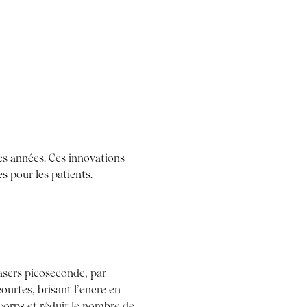
es années. Ces innovations
s pour les patients.
lasers picoseconde, par
urtes, brisant l’encre en
e corps et réduit le nombre de