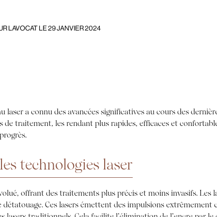
R LAVOCAT LE 29 JANVIER 2024
 laser a connu des avancées significatives au cours des dernièr
de traitement, les rendant plus rapides, efficaces et confortable
progrès.
es technologies laser
volué, offrant des traitements plus précis et moins invasifs. Les 
e détatouage. Ces lasers émettent des impulsions extrêmement co
s lasers traditionnels. Cela facilite l’élimination de l’encre par l