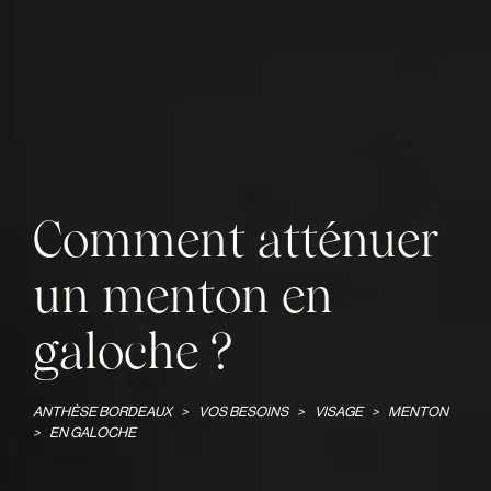
Comment atténuer
un menton en
galoche ?
ANTHÈSE BORDEAUX
>
VOS BESOINS
>
VISAGE
>
MENTON
>
EN GALOCHE