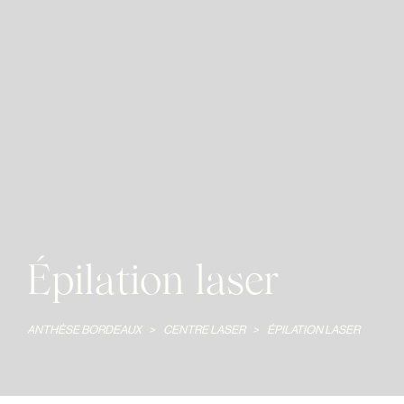
Épilation laser
ANTHÈSE BORDEAUX
>
CENTRE LASER
>
ÉPILATION LASER