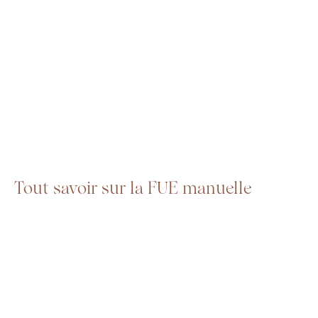
Tout savoir sur la FUE manuelle
PAGE RÉDIGÉE PAR
DR ROMAIN LAVOCAT
, MISE À JOUR LE 25
MAI 2022
La FUE (Follicular Unit Extraction) est une technique de
greffe de cheveux qui permet de réimplanter des cheveux
pris à l’arrière du crâne sur la partie souffrant d’une perte