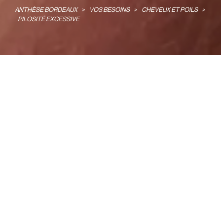
ANTHÈSE BORDEAUX
>
VOS BESOINS
>
CHEVEUX ET POILS
>
PILOSITÉ EXCESSIVE