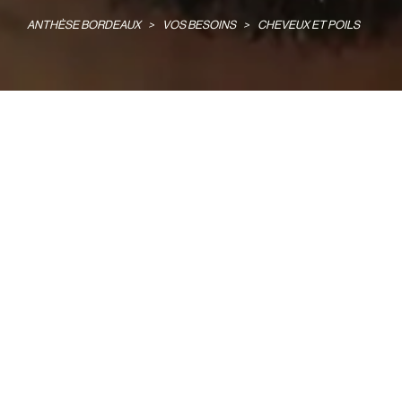
ANTHÈSE BORDEAUX
>
VOS BESOINS
>
CHEVEUX ET POILS