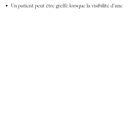
Un patient peut être greffé lorsque la visibilité d’une
zone de son cuir chevelu devient complexante au
quotidien.
La stabilisation de la perte soit avec l’âge soit avec des
traitements locaux et/ou généraux est un sujet crucial à
aborder avant toute procédure.